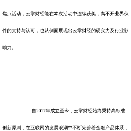
焦点活动，云掌财经能在本次活动中连续获奖，离不开业界伙
伴的支持与认可，也从侧面展现出云掌财经的硬实力及行业影
响力。
自2017年成立至今，云掌财经始终秉持高标准
创新原则，在互联网的发展浪潮中不断完善着金融产品体系，