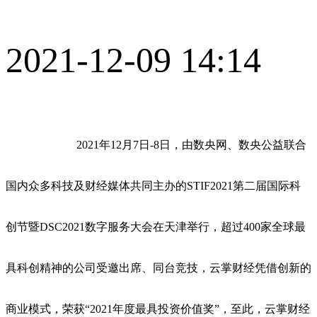
2021-12-09 14:14
2021年12月7日-8日，由数央网、数央公益联合
国内众多科技及财经媒体共同主办的STIF2021第二届国际科
创节暨DSC2021数字服务大会在天津举行，超过400家全球最
具科创精神的公司受邀出席、同台竞技，云掌财经凭借创新的
商业模式，荣获“2021年度最具投资价值奖”，至此，云掌财经