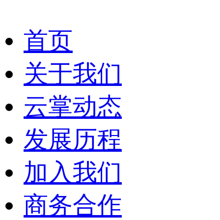
首页
关于我们
云掌动态
发展历程
加入我们
商务合作